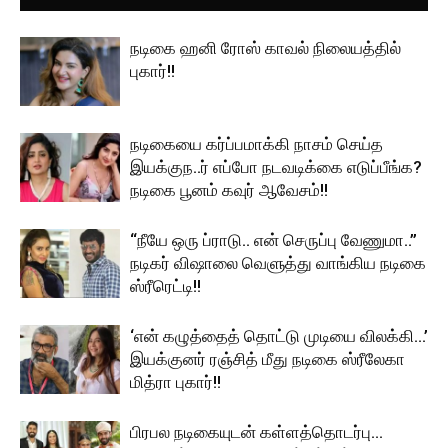
நடிகை ஹனி ரோஸ் காவல் நிலையத்தில்
புகார்!!
நடிகையை கர்ப்பமாக்கி நாசம் செய்த
இயக்குந..ர் எப்போ நடவடிக்கை எடுப்பீங்க?
நடிகை பூனம் கவுர் ஆவேசம்!!
“நீயே ஒரு ப்ராடு.. என் செருப்பு வேணுமா..”
நடிகர் விஷாலை வெளுத்து வாங்கிய நடிகை
ஸ்ரீரெட்டி!!
‘என் கழுத்தைத் தொட்டு முடியை விலக்கி…’
இயக்குனர் ரஞ்சித் மீது நடிகை ஸ்ரீலேகா
மித்ரா புகார்!!
பிரபல நடிகையுடன் கள்ளத்தொடர்பு…