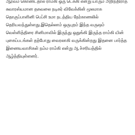
ஆர்வம் கொண்டதால் ராம்கி ஒரு டெக்கி என்று யாரும் அறிந்திராத
சுவாரஸ்யமான தகவலை நடிகர் விவேக்கின் மூலமாக
தொகுப்பாளினி பெப்சி உமா நடத்திய நேர்காணலில்
தெரியவந்துள்ளது.இதெல்லாம் ஒருபுறம் இந்த வருஷம்
வெள்ளித்திரை சினிமாவில் இருந்து ஒதுங்கி இருந்த ராம்கி யின்
புகைப்படங்கள் தற்போது வைரலாகி வருக்கின்றது இதனை பார்த்த
இணையவாசிகள் நம்ம ராம்கி என்று ஆ ச்சரியத்தில்
ஆழ்த்தியுள்ளனர்.