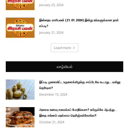
January 23, 2024
இன்றைய ராசிபலன் (21.01.2024) இன்று உங்களுக்கான நாள்
எப்படி?
January 21, 2024
Load more
வாழ்வியல்
இப்படி முளைவிட்ட உருளைக்கிழங்கு சாப்பிடவே கூடாது… ஏன்னு
தெரியுமா?
December 15, 2024
அசைவ உணவு சமைக்கப் போறீங்களா? உயிருக்கே ஆபத்து..
இதை எல்லாம் மறக்காம தெரிஞ்சுக்கோங்க!!
October 21, 2024