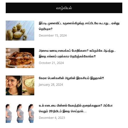
வாழ்வியல்
இப்படி முளைவிட்ட உருளைக்கிழங்கு சாப்பிடவே கூடாது… ஏன்னு
தெரியுமா?
December 15, 2024
அசைவ உணவு சமைக்கப் போறீங்களா? உயிருக்கே ஆபத்து..
இதை எல்லாம் மறக்காம தெரிஞ்சுக்கோங்க!!
October 21, 2024
கேரள பெண்களின் அழகின் இரகசியம் இதுதான்!!
January 28, 2024
உடல் எடையை மின்னல் வேகத்தில் குறைக்கனுமா? அப்போ
வெறும் 20 நிமிடம் இதை செய்தால்...
December 4, 2023