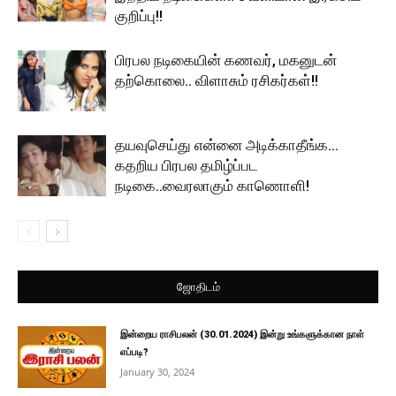
குறிப்பு!!
பிரபல நடிகையின் கணவர், மகனுடன்
தற்கொலை.. விளாசும் ரசிகர்கள்!!
தயவுசெய்து என்னை அடிக்காதீங்க…
கதறிய பிரபல தமிழ்ப்பட
நடிகை..வைரலாகும் காணொளி!
ஜோதிடம்
இன்றைய ராசிபலன் (30.01.2024) இன்று உங்களுக்கான நாள்
எப்படி?
January 30, 2024