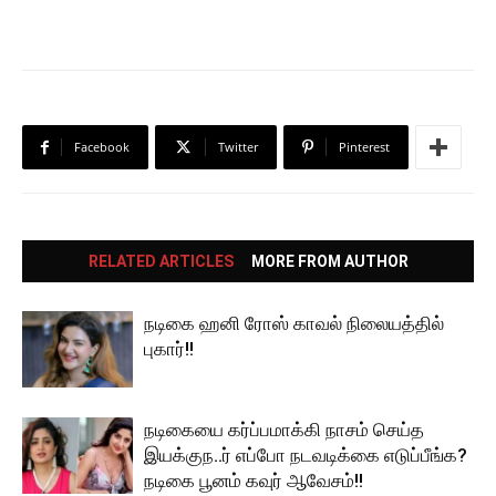
Facebook
Twitter
Pinterest
RELATED ARTICLES
MORE FROM AUTHOR
நடிகை ஹனி ரோஸ் காவல் நிலையத்தில்
புகார்!!
நடிகையை கர்ப்பமாக்கி நாசம் செய்த
இயக்குந..ர் எப்போ நடவடிக்கை எடுப்பீங்க?
நடிகை பூனம் கவுர் ஆவேசம்!!