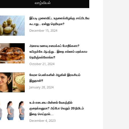
வாழ்வியல்
இப்படி முளைவிட்ட உருளைக்கிழங்கு சாப்பிடவே
கூடாது… ஏன்னு தெரியுமா?
December 15, 2024
அசைவ உணவு சமைக்கப் போறீங்களா?
உயிருக்கே ஆபத்து.. இதை எல்லாம் மறக்காம
தெரிஞ்சுக்கோங்க!!
October 21, 2024
கேரள பெண்களின் அழகின் இரகசியம்
இதுதான்!!
January 28, 2024
உடல் எடையை மின்னல் வேகத்தில்
குறைக்கனுமா? அப்போ வெறும் 20 நிமிடம்
இதை செய்தால்...
December 4, 2023