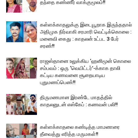
தந்தை கண்ணீர் வாக்குமூலம்!!
கள்ளக்காதலுக்கு இடையூறாக இருந்ததால்
அதிமுக நிர்வாகி சரமாரி வெட்டிக்கொலை :
மனைவி கைது : காதலன் உட்பட 3 பேர்
சரண்!!
ராஜஸ்தானை உலுக்கிய ‘ஹனிமூன் கொலை
சம்பவம் : ஒரு ‘வெயிட்டர்’-க்காக தாலி
கட்டிய கணவனை சூறையாடிய
புதுமணப்பெண்!!
திருமணமான இரண்டே மாதத்தில்
காதலனுடன் எஸ்கேப் : கணவன் பலி!!
கள்ளக்காதலை கண்டித்த மாமனாரை
தீவைத்து எரித்த மருமகள்!!