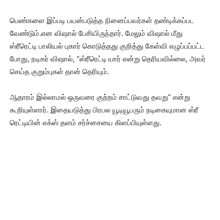
பெண்களை இப்படி பயன்படுத்த நினைப்பவர்கள் தண்டிக்கப்பட
வேண்டும்.என விஷால் பேசியிருந்தார். மேலும் விஷால் மீது
ஸ்ரீரெட்டி பாலியல் புகார் கொடுத்தது குறித்து கேள்வி எழுப்பப்பட்ட
போது, ​​நடிகர் விஷால், “ஸ்ரீரெட்டி யார் என்று தெரியவில்லை, அவர்
செய்த குறும்புகள் தான் தெரியும்.
ஆதாரம் இல்லாமல் ஒருவரை குற்றம் சாட்டுவது தவறு” என்று
கூறியுள்ளார். இதையடுத்து பிரபல யூடியூபரும் நடிகையுமான ஸ்ரீ
ரெட்டியின் எக்ஸ் தளம் சர்ச்சையை கிளப்பியுள்ளது.