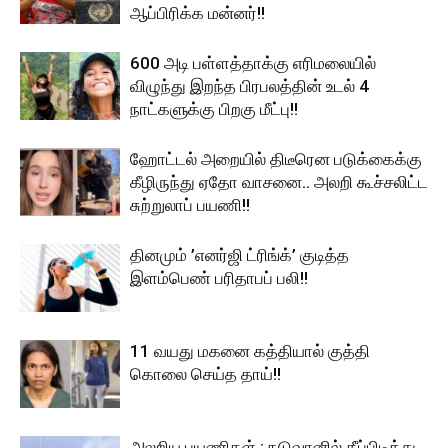
ஆப்பிரிக்க மன்னர்!!
600 அடி பள்ளத்தாக்கு எரிமலையில்
விழுந்து இறந்த பிரபலத்தின் உடல் 4
நாட்களுக்கு பிறகு மீட்பு!!
ஹோட்டல் அறையில் திடீரென படுக்கைக்கு
கீழிருந்து ஏதோ வாசனை.. அலறி கூச்சலிட்ட
சுற்றுலாப் பயணி!!
தினமும் ’எனர்ஜி ட்ரிங்க்’ குடித்த
இளம்பெண் பரிதாபப் பலி!!
11 வயது மகனை கத்தியால் குத்தி
கொலை செய்த தாய்!!
அலறிய பயணிகள் : நடுவானில் தீப்பிடித்து