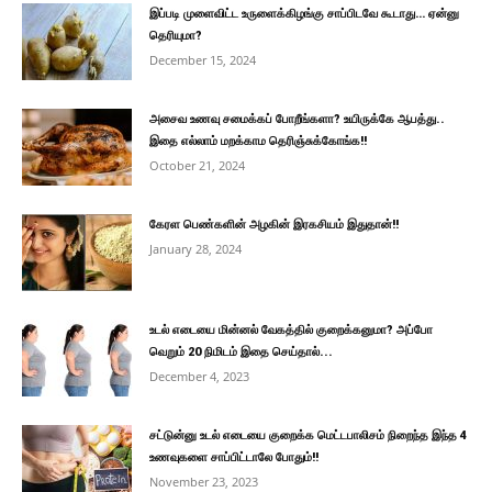
இப்படி முளைவிட்ட உருளைக்கிழங்கு சாப்பிடவே கூடாது… ஏன்னு
தெரியுமா?
December 15, 2024
அசைவ உணவு சமைக்கப் போறீங்களா? உயிருக்கே ஆபத்து..
இதை எல்லாம் மறக்காம தெரிஞ்சுக்கோங்க!!
October 21, 2024
கேரள பெண்களின் அழகின் இரகசியம் இதுதான்!!
January 28, 2024
உடல் எடையை மின்னல் வேகத்தில் குறைக்கனுமா? அப்போ
வெறும் 20 நிமிடம் இதை செய்தால்...
December 4, 2023
சட்டுன்னு உடல் எடையை குறைக்க மெட்டபாலிசம் நிறைந்த இந்த 4
உணவுகளை சாப்பிட்டாலே போதும்!!
November 23, 2023