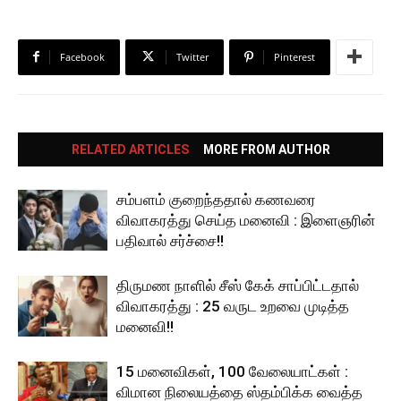
Facebook
Twitter
Pinterest
RELATED ARTICLES
MORE FROM AUTHOR
சம்பளம் குறைந்ததால் கணவரை
விவாகரத்து செய்த மனைவி : இளைஞரின்
பதிவால் சர்ச்சை!!
திருமண நாளில் சீஸ் கேக் சாப்பிட்டதால்
விவாகரத்து : 25 வருட உறவை முடித்த
மனைவி!!
15 மனைவிகள், 100 வேலையாட்கள் :
விமான நிலையத்தை ஸ்தம்பிக்க வைத்த