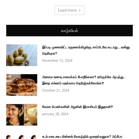
Load more
வாழ்வியல்
இப்படி முளைவிட்ட உருளைக்கிழங்கு சாப்பிடவே கூடாது… ஏன்னு
தெரியுமா?
December 15, 2024
அசைவ உணவு சமைக்கப் போறீங்களா? உயிருக்கே ஆபத்து..
இதை எல்லாம் மறக்காம தெரிஞ்சுக்கோங்க!!
October 21, 2024
கேரள பெண்களின் அழகின் இரகசியம் இதுதான்!!
January 28, 2024
உடல் எடையை மின்னல் வேகத்தில் குறைக்கனுமா? அப்போ