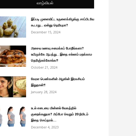
வாழ்வியல்
இப்படி முளைவிட்ட உருளைக்கிழங்கு சாப்பிடவே
கூடாது… ஏன்னு தெரியுமா?
December 15, 2024
அசைவ உணவு சமைக்கப் போறீங்களா?
உயிருக்கே ஆபத்து.. இதை எல்லாம் மறக்காம
தெரிஞ்சுக்கோங்க!!
October 21, 2024
கேரள பெண்களின் அழகின் இரகசியம்
இதுதான்!!
January 28, 2024
உடல் எடையை மின்னல் வேகத்தில்
குறைக்கனுமா? அப்போ வெறும் 20 நிமிடம்
இதை செய்தால்...
December 4, 2023