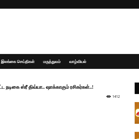
இலங்கை செய்திகள்
மருத்துவம்
வாழ்வியல்
 நடிகை ஸ்ரீ திவ்யா.. ஷாக்காகும் ரசிகர்கள்..!
1412