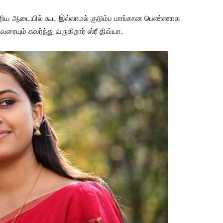
ிறிய ஆடையில் கூட இல்லாமல் குடும்ப பாங்கான பெண்ணாக
் கவர்ந்து வருகிறார் ஸ்ரீ திவ்யா.