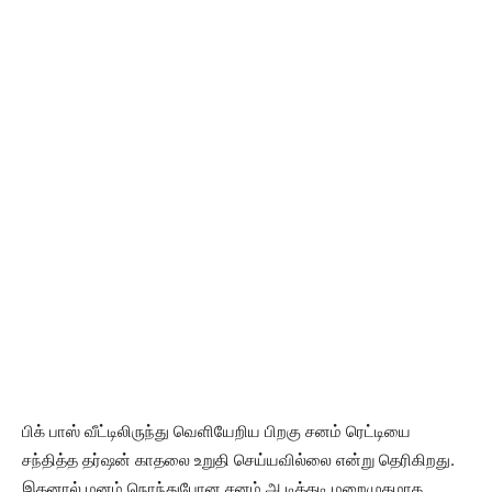
பிக் பாஸ் வீட்டிலிருந்து வெளியேறிய பிறகு சனம் ரெட்டியை
சந்தித்த தர்ஷன் காதலை உறுதி செய்யவில்லை என்று தெரிகிறது.
இதனால் மனம் நொந்துபோன சனம் அ டிக்கடி மறைமுகமாக