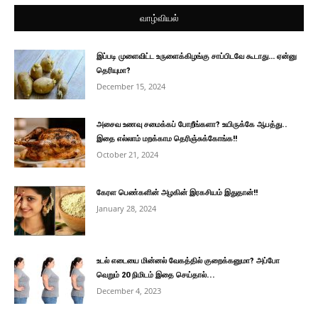
வாழ்வியல்
இப்படி முளைவிட்ட உருளைக்கிழங்கு சாப்பிடவே கூடாது… ஏன்னு
தெரியுமா?
December 15, 2024
அசைவ உணவு சமைக்கப் போறீங்களா? உயிருக்கே ஆபத்து..
இதை எல்லாம் மறக்காம தெரிஞ்சுக்கோங்க!!
October 21, 2024
கேரள பெண்களின் அழகின் இரகசியம் இதுதான்!!
January 28, 2024
உடல் எடையை மின்னல் வேகத்தில் குறைக்கனுமா? அப்போ
வெறும் 20 நிமிடம் இதை செய்தால்...
December 4, 2023