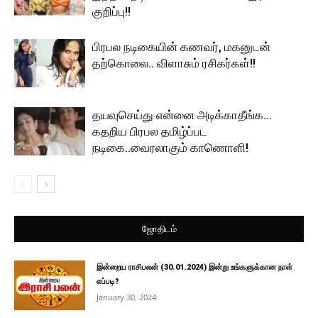
குறிப்பு!!
பிரபல நடிகையின் கணவர், மகனுடன்
தற்கொலை.. விளாசும் ரசிகர்கள்!!
தயவுசெய்து என்னை அடிக்காதீங்க…
கதறிய பிரபல தமிழ்ப்பட
நடிகை..வைரலாகும் காணொளி!
ஜோதிடம்
இன்றைய ராசிபலன் (30.01.2024) இன்று உங்களுக்கான நாள்
எப்படி?
January 30, 2024