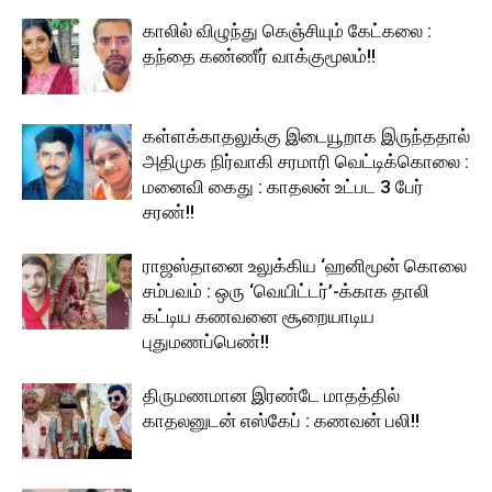
காலில் விழுந்து கெஞ்சியும் கேட்கலை :
தந்தை கண்ணீர் வாக்குமூலம்!!
கள்ளக்காதலுக்கு இடையூறாக இருந்ததால்
அதிமுக நிர்வாகி சரமாரி வெட்டிக்கொலை :
மனைவி கைது : காதலன் உட்பட 3 பேர்
சரண்!!
ராஜஸ்தானை உலுக்கிய ‘ஹனிமூன் கொலை
சம்பவம் : ஒரு ‘வெயிட்டர்’-க்காக தாலி
கட்டிய கணவனை சூறையாடிய
புதுமணப்பெண்!!
திருமணமான இரண்டே மாதத்தில்
காதலனுடன் எஸ்கேப் : கணவன் பலி!!