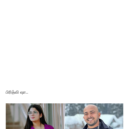
பிரித்வி ஷா..