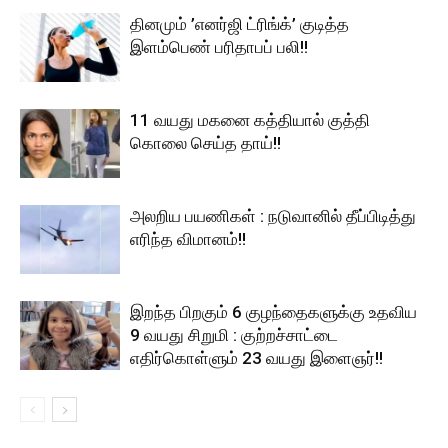
தினமும் ’எனர்ஜி ட்ரிங்க்’ குடித்த
இளம்பெண் பரிதாபப் பலி!!
11 வயது மகனை கத்தியால் குத்தி
கொலை செய்த தாய்!!
அலறிய பயணிகள் : நடுவானில் தீப்பிடித்து
எரிந்த விமானம்!!
இறந்த பிறகும் 6 குழந்தைகளுக்கு உதவிய
9 வயது சிறுமி : குற்றச்சாட்டை
எதிர்கொள்ளும் 23 வயது இளைஞர்!!