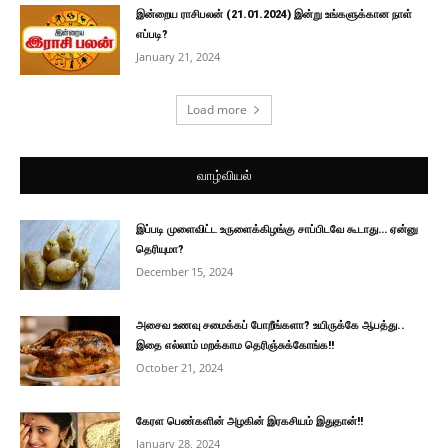
இன்றைய ராசிபலன் (21.01.2024) இன்று உங்களுக்கான நாள்
எப்படி?
January 21, 2024
Load more
வாழ்வியல்
இப்படி முளைவிட்ட உருளைக்கிழங்கு சாப்பிடவே கூடாது… ஏன்னு
தெரியுமா?
December 15, 2024
அசைவ உணவு சமைக்கப் போறீங்களா? உயிருக்கே ஆபத்து..
இதை எல்லாம் மறக்காம தெரிஞ்சுக்கோங்க!!
October 21, 2024
கேரள பெண்களின் அழகின் இரகசியம் இதுதான்!!
January 28, 2024