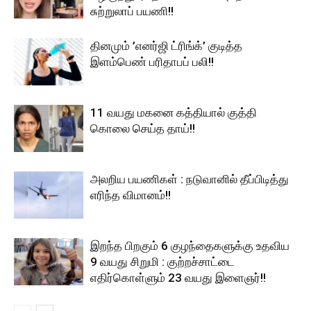
சுற்றுலாப் பயணி!!
தினமும் ’எனர்ஜி ட்ரிங்க்’ குடித்த
இளம்பெண் பரிதாபப் பலி!!
11 வயது மகனை கத்தியால் குத்தி
கொலை செய்த தாய்!!
அலறிய பயணிகள் : நடுவானில் தீப்பிடித்து
எரிந்த விமானம்!!
இறந்த பிறகும் 6 குழந்தைகளுக்கு உதவிய
9 வயது சிறுமி : குற்றச்சாட்டை
எதிர்கொள்ளும் 23 வயது இளைஞர்!!