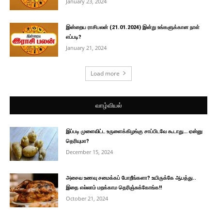
January 23, 2024
இன்றைய ராசிபலன் (21.01.2024) இன்று உங்களுக்கான நாள்
எப்படி?
January 21, 2024
Load more
வாழ்வியல்
இப்படி முளைவிட்ட உருளைக்கிழங்கு சாப்பிடவே கூடாது… ஏன்னு
தெரியுமா?
December 15, 2024
அசைவ உணவு சமைக்கப் போறீங்களா? உயிருக்கே ஆபத்து..
இதை எல்லாம் மறக்காம தெரிஞ்சுக்கோங்க!!
October 21, 2024