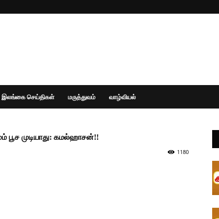
இலங்கை செய்திகள்
மருத்துவம்
வாழ்வியல்
மும் பூச முடியாது: கமல்ஹாசன்!!
1180