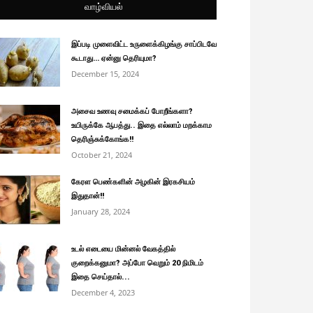
வாழ்வியல்
இப்படி முளைவிட்ட உருளைக்கிழங்கு சாப்பிடவே
கூடாது… ஏன்னு தெரியுமா?
December 15, 2024
அசைவ உணவு சமைக்கப் போறீங்களா?
உயிருக்கே ஆபத்து.. இதை எல்லாம் மறக்காம
தெரிஞ்சுக்கோங்க!!
October 21, 2024
கேரள பெண்களின் அழகின் இரகசியம்
இதுதான்!!
January 28, 2024
உடல் எடையை மின்னல் வேகத்தில்
குறைக்கனுமா? அப்போ வெறும் 20 நிமிடம்
இதை செய்தால்...
December 4, 2023