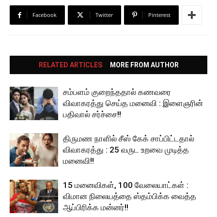
Facebook
Twitter
Pinterest
RELATED ARTICLES
MORE FROM AUTHOR
சம்பளம் குறைந்ததால் கணவரை
விவாகரத்து செய்த மனைவி : இளைஞரின்
பதிவால் சர்ச்சை!!
திருமண நாளில் சீஸ் கேக் சாப்பிட்டதால்
விவாகரத்து : 25 வருட உறவை முடித்த
மனைவி!!
15 மனைவிகள், 100 வேலையாட்கள் :
விமான நிலையத்தை ஸ்தம்பிக்க வைத்த
ஆப்பிரிக்க மன்னர்!!