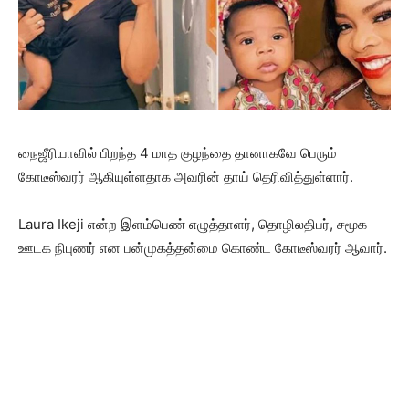
நைஜீரியாவில் பிறந்த 4 மாத குழந்தை தானாகவே பெரும்
கோடீஸ்வரர் ஆகியுள்ளதாக அவரின் தாய் தெரிவித்துள்ளார்.
Laura Ikeji என்ற இளம்பெண் எழுத்தாளர், தொழிலதிபர், சமூக
ஊடக நிபுணர் என பன்முகத்தன்மை கொண்ட கோடீஸ்வரர் ஆவார்.