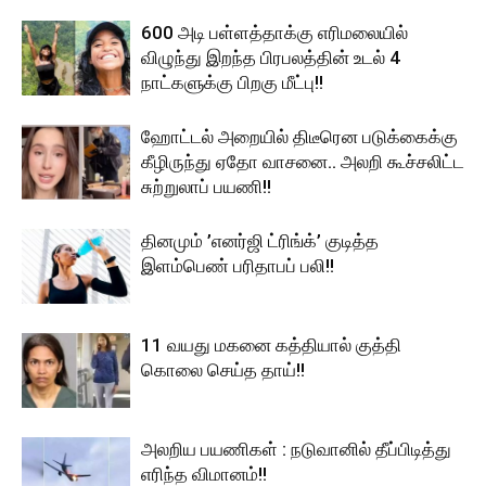
600 அடி பள்ளத்தாக்கு எரிமலையில்
விழுந்து இறந்த பிரபலத்தின் உடல் 4
நாட்களுக்கு பிறகு மீட்பு!!
ஹோட்டல் அறையில் திடீரென படுக்கைக்கு
கீழிருந்து ஏதோ வாசனை.. அலறி கூச்சலிட்ட
சுற்றுலாப் பயணி!!
தினமும் ’எனர்ஜி ட்ரிங்க்’ குடித்த
இளம்பெண் பரிதாபப் பலி!!
11 வயது மகனை கத்தியால் குத்தி
கொலை செய்த தாய்!!
அலறிய பயணிகள் : நடுவானில் தீப்பிடித்து
எரிந்த விமானம்!!