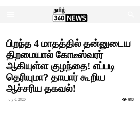
பிறந்த 4 மாதத்தில் தன்னுடைய
திறமையால் கோடீஸ்வரர்
ஆகியுள்ள குழந்தை! எப்படி
தெரியுமா? தாயார் கூறிய
ஆச்சரிய தகவல்!
July 6, 2020
803