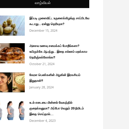
வாழ்வியல்
இப்படி முளைவிட்ட உருளைக்கிழங்கு சாப்பிடவே
கூடாது… ஏன்னு தெரியுமா?
December 15, 2024
அசைவ உணவு சமைக்கப் போறீங்களா?
உயிருக்கே ஆபத்து.. இதை எல்லாம் மறக்காம
தெரிஞ்சுக்கோங்க!!
October 21, 2024
கேரள பெண்களின் அழகின் இரகசியம்
இதுதான்!!
January 28, 2024
உடல் எடையை மின்னல் வேகத்தில்
குறைக்கனுமா? அப்போ வெறும் 20 நிமிடம்
இதை செய்தால்...
December 4, 2023