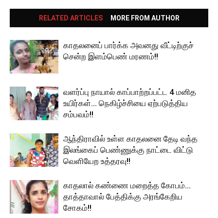
RELATED ARTICLES
MORE FROM AUTHOR
காதலனைப் பார்க்க அவனது வீட்டிற்குச்
சென்ற இளம்பெண் மரணம்!!
வளர்ப்பு நாயால் காப்பாற்றப்பட்ட 4 மனித
உயிர்கள்… நெகிழ்ச்சியை ஏற்படுத்திய
சம்பவம்!!
ஆந்திராவில் உள்ள காதலனை தேடி வந்த
இலங்கைப் பெண்ணுக்கு நாட்டை விட்டு
வெளியேற உத்தரவு!!
காதலால் கண்ணை மறைத்த கோபம்…
தாத்தாவால் பேத்திக்கு அரங்கேறிய
சோகம்!!