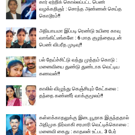
கார் ஏற்றிக் கொல்லப்பட்ட பெண்
வழக்கறிஞர் : சொந்த அண்ணன் செய்த
கொடூரம்!!
அநியாயமா இப்படி ரெண்டு உயிரை காவு
வாங்கிட்டீங்களே : 6 மாத குழந்தையுடன்
பெண் விபரீத முடிவு!!
பல் தேய்ச்சிட்டு வந்து முத்தம் கொடு :
மனைவியை துண்டு துண்டாக வெட்டிய
கணவன்!!
காலில் விழுந்து கெஞ்சியும் கேட்கலை :
தந்தை கண்ணீர் வாக்குமூலம்!!
கள்ளக்காதலுக்கு இடையூறாக இருந்ததால்
அதிமுக நிர்வாகி சரமாரி வெட்டிக்கொலை :
மனைவி கைது : காதலன் உட்பட 3 பேர்