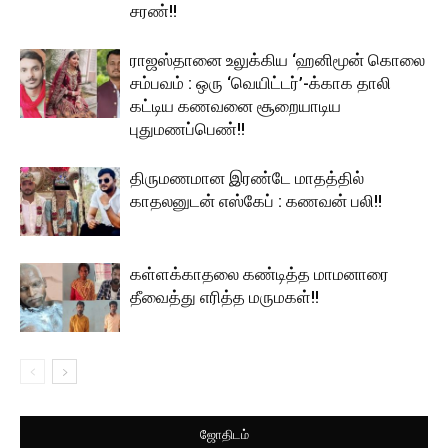
சரண்!!
ராஜஸ்தானை உலுக்கிய ‘ஹனிமூன் கொலை
சம்பவம் : ஒரு ‘வெயிட்டர்’-க்காக தாலி
கட்டிய கணவனை சூறையாடிய
புதுமணப்பெண்!!
திருமணமான இரண்டே மாதத்தில்
காதலனுடன் எஸ்கேப் : கணவன் பலி!!
கள்ளக்காதலை கண்டித்த மாமனாரை
தீவைத்து எரித்த மருமகள்!!
ஜோதிடம்