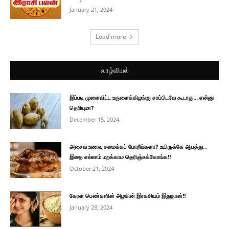
January 21, 2024
Load more
வாழ்வியல்
இப்படி முளைவிட்ட உருளைக்கிழங்கு சாப்பிடவே கூடாது… ஏன்னு
தெரியுமா?
December 15, 2024
அசைவ உணவு சமைக்கப் போறீங்களா? உயிருக்கே ஆபத்து..
இதை எல்லாம் மறக்காம தெரிஞ்சுக்கோங்க!!
October 21, 2024
கேரள பெண்களின் அழகின் இரகசியம் இதுதான்!!
January 28, 2024