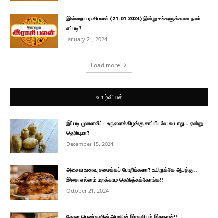
இன்றைய ராசிபலன் (21.01.2024) இன்று உங்களுக்கான நாள்
எப்படி?
January 21, 2024
Load more
வாழ்வியல்
இப்படி முளைவிட்ட உருளைக்கிழங்கு சாப்பிடவே கூடாது… ஏன்னு
தெரியுமா?
December 15, 2024
அசைவ உணவு சமைக்கப் போறீங்களா? உயிருக்கே ஆபத்து..
இதை எல்லாம் மறக்காம தெரிஞ்சுக்கோங்க!!
October 21, 2024
கேரள பெண்களின் அழகின் இரகசியம் இதுதான்!!