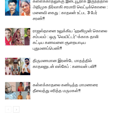
கள்ளக்காதலுக்கு இடையூறாக இருந்ததால்
அதிமுக நிர்வாகி சரமாரி வெட்டிக்கொலை :
மனைவி கைது : காதலன் உட்பட 3 பேர்
சரண்!!
ராஜஸ்தானை உலுக்கிய ‘ஹனிமூன் கொலை
சம்பவம் : ஒரு ‘வெயிட்டர்’-க்காக தாலி
கட்டிய கணவனை சூறையாடிய
புதுமணப்பெண்!!
திருமணமான இரண்டே மாதத்தில்
காதலனுடன் எஸ்கேப் : கணவன் பலி!!
கள்ளக்காதலை கண்டித்த மாமனாரை
தீவைத்து எரித்த மருமகள்!!