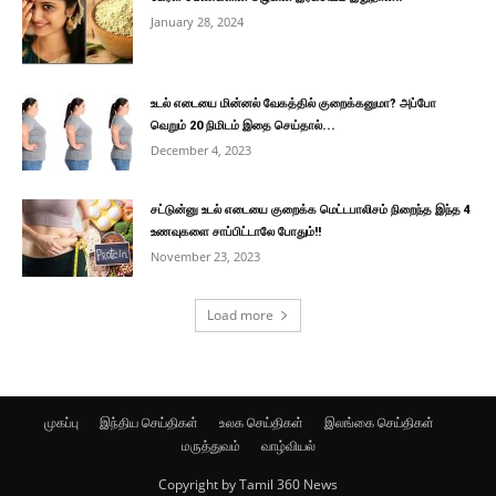
January 28, 2024
உடல் எடையை மின்னல் வேகத்தில் குறைக்கனுமா? அப்போ
வெறும் 20 நிமிடம் இதை செய்தால்...
December 4, 2023
சட்டுன்னு உடல் எடையை குறைக்க மெட்டபாலிசம் நிறைந்த இந்த 4
உணவுகளை சாப்பிட்டாலே போதும்!!
November 23, 2023
Load more
முகப்பு
இந்திய செய்திகள்
உலக செய்திகள்
இலங்கை செய்திகள்
மருத்துவம்
வாழ்வியல்
Copyright by Tamil 360 News