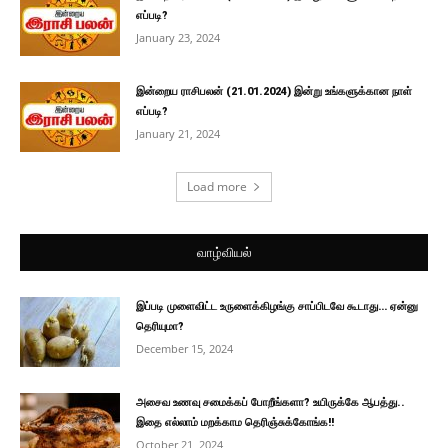
எப்படி?
January 23, 2024
இன்றைய ராசிபலன் (21.01.2024) இன்று உங்களுக்கான நாள்
எப்படி?
January 21, 2024
Load more
வாழ்வியல்
இப்படி முளைவிட்ட உருளைக்கிழங்கு சாப்பிடவே கூடாது… ஏன்னு
தெரியுமா?
December 15, 2024
அசைவ உணவு சமைக்கப் போறீங்களா? உயிருக்கே ஆபத்து..
இதை எல்லாம் மறக்காம தெரிஞ்சுக்கோங்க!!
October 21, 2024