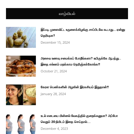
வாழ்வியல்
இப்படி முளைவிட்ட உருளைக்கிழங்கு சாப்பிடவே கூடாது… ஏன்னு
தெரியுமா?
December 15, 2024
அசைவ உணவு சமைக்கப் போறீங்களா? உயிருக்கே ஆபத்து..
இதை எல்லாம் மறக்காம தெரிஞ்சுக்கோங்க!!
October 21, 2024
கேரள பெண்களின் அழகின் இரகசியம் இதுதான்!!
January 28, 2024
உடல் எடையை மின்னல் வேகத்தில் குறைக்கனுமா? அப்போ
வெறும் 20 நிமிடம் இதை செய்தால்...
December 4, 2023