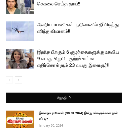
கொலை செய்த தாய்!!
அலறிய பயணிகள் : நடுவானில் தீப்பிடித்து
எரிந்த விமானம்!!
இறந்த பிறகும் 6 குழந்தைகளுக்கு உதவிய
9 வயது சிறுமி : குற்றச்சாட்டை
எதிர்கொள்ளும் 23 வயது இளைஞர்!!
ஜோதிடம்
இன்றைய ராசிபலன் (30.01.2024) இன்று உங்களுக்கான நாள்
எப்படி?
January 30, 2024