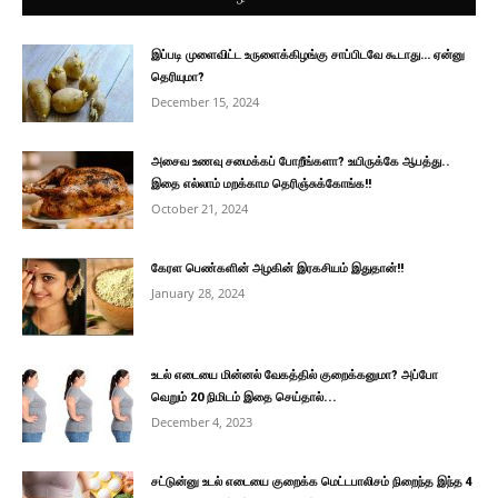
இப்படி முளைவிட்ட உருளைக்கிழங்கு சாப்பிடவே கூடாது… ஏன்னு
தெரியுமா?
December 15, 2024
அசைவ உணவு சமைக்கப் போறீங்களா? உயிருக்கே ஆபத்து..
இதை எல்லாம் மறக்காம தெரிஞ்சுக்கோங்க!!
October 21, 2024
கேரள பெண்களின் அழகின் இரகசியம் இதுதான்!!
January 28, 2024
உடல் எடையை மின்னல் வேகத்தில் குறைக்கனுமா? அப்போ
வெறும் 20 நிமிடம் இதை செய்தால்...
December 4, 2023
சட்டுன்னு உடல் எடையை குறைக்க மெட்டபாலிசம் நிறைந்த இந்த 4