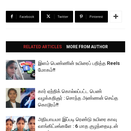
Facebook
Twitter
Pinterest
RELATED ARTICLES
MORE FROM AUTHOR
இளம் பெண்ணின் உயிரைப் பறித்த Reels
மோகம்!!
கார் ஏற்றிக் கொல்லப்பட்ட பெண்
வழக்கறிஞர் : சொந்த அண்ணன் செய்த
கொடூரம்!!
அநியாயமா இப்படி ரெண்டு உயிரை காவு
வாங்கிட்டீங்களே : 6 மாத குழந்தையுடன்