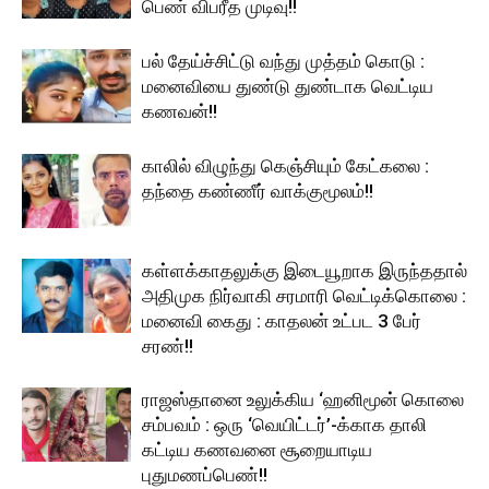
பெண் விபரீத முடிவு!!
பல் தேய்ச்சிட்டு வந்து முத்தம் கொடு :
மனைவியை துண்டு துண்டாக வெட்டிய
கணவன்!!
காலில் விழுந்து கெஞ்சியும் கேட்கலை :
தந்தை கண்ணீர் வாக்குமூலம்!!
கள்ளக்காதலுக்கு இடையூறாக இருந்ததால்
அதிமுக நிர்வாகி சரமாரி வெட்டிக்கொலை :
மனைவி கைது : காதலன் உட்பட 3 பேர்
சரண்!!
ராஜஸ்தானை உலுக்கிய ‘ஹனிமூன் கொலை
சம்பவம் : ஒரு ‘வெயிட்டர்’-க்காக தாலி
கட்டிய கணவனை சூறையாடிய
புதுமணப்பெண்!!