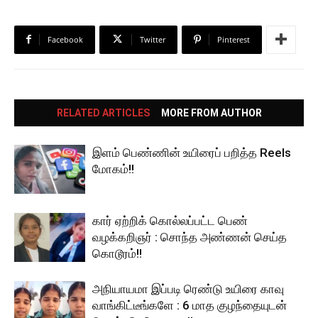
Facebook
Twitter
Pinterest
RELATED ARTICLES
MORE FROM AUTHOR
இளம் பெண்ணின் உயிரைப் பறித்த Reels
மோகம்!!
கார் ஏற்றிக் கொல்லப்பட்ட பெண்
வழக்கறிஞர் : சொந்த அண்ணன் செய்த
கொடூரம்!!
அநியாயமா இப்படி ரெண்டு உயிரை காவு
வாங்கிட்டீங்களே : 6 மாத குழந்தையுடன்