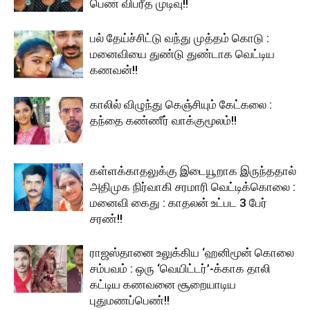
பெண் விபரீத முடிவு!!
பல் தேய்ச்சிட்டு வந்து முத்தம் கொடு :
மனைவியை துண்டு துண்டாக வெட்டிய
கணவன்!!
காலில் விழுந்து கெஞ்சியும் கேட்கலை :
தந்தை கண்ணீர் வாக்குமூலம்!!
கள்ளக்காதலுக்கு இடையூறாக இருந்ததால்
அதிமுக நிர்வாகி சரமாரி வெட்டிக்கொலை :
மனைவி கைது : காதலன் உட்பட 3 பேர்
சரண்!!
ராஜஸ்தானை உலுக்கிய ‘ஹனிமூன் கொலை
சம்பவம் : ஒரு ‘வெயிட்டர்’-க்காக தாலி
கட்டிய கணவனை சூறையாடிய
புதுமணப்பெண்!!