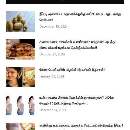
இப்படி முளைவிட்ட உருளைக்கிழங்கு சாப்பிடவே கூடாது… ஏன்னு
தெரியுமா?
December 15, 2024
அசைவ உணவு சமைக்கப் போறீங்களா? உயிருக்கே ஆபத்து..
இதை எல்லாம் மறக்காம தெரிஞ்சுக்கோங்க!!
October 21, 2024
கேரள பெண்களின் அழகின் இரகசியம் இதுதான்!!
January 28, 2024
உடல் எடையை மின்னல் வேகத்தில் குறைக்கனுமா? அப்போ
வெறும் 20 நிமிடம் இதை செய்தால்...
December 4, 2023
சட்டுன்னு உடல் எடையை குறைக்க மெட்டபாலிசம் நிறைந்த இந்த 4