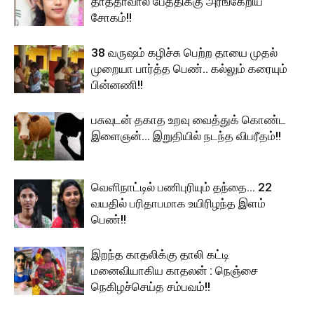
தாத்தாவால் பேத்திக்கு அரங்கேறிய
சோகம்!!
38 வருஷம் கழிச்சு பெற்ற தாயை முதல்
முறையா பார்த்த பெண்.. கல்லும் கரையும்
பின்னணி!!
பசுவுடன் தகாத உறவு வைத்துக் கொண்ட
இளைஞன்… இறுதியில் நடந்த விபரீதம்!!
வெளிநாட்டில் பணிபுரியும் தந்தை… 22
வயதில் பரிதாபமாக உயிரிழந்த இளம்
பெண்!!
இறந்த காதலிக்கு தாலி கட்டி
மனைவியாகிய காதலன் : நெஞ்சை
நெகிழச்செய்த சம்பவம்!!