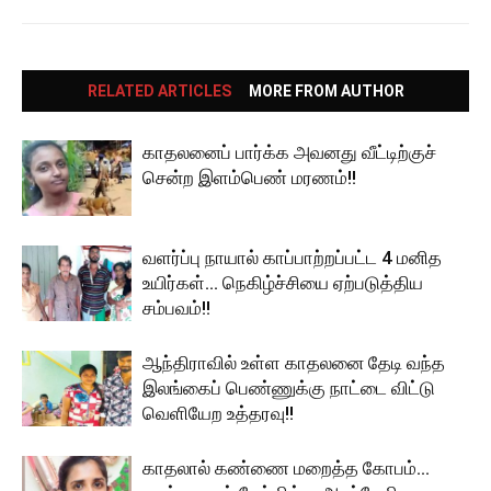
RELATED ARTICLES
MORE FROM AUTHOR
காதலனைப் பார்க்க அவனது வீட்டிற்குச்
சென்ற இளம்பெண் மரணம்!!
வளர்ப்பு நாயால் காப்பாற்றப்பட்ட 4 மனித
உயிர்கள்… நெகிழ்ச்சியை ஏற்படுத்திய
சம்பவம்!!
ஆந்திராவில் உள்ள காதலனை தேடி வந்த
இலங்கைப் பெண்ணுக்கு நாட்டை விட்டு
வெளியேற உத்தரவு!!
காதலால் கண்ணை மறைத்த கோபம்…