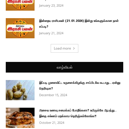
January 23, 2024
இன்றைய ராசிபலன் (21.01.2024) இன்று உங்களுக்கான நாள்
எப்படி?
January 21, 2024
Load more
வாழ்வியல்
இப்படி முளைவிட்ட உருளைக்கிழங்கு சாப்பிடவே கூடாது… ஏன்னு
தெரியுமா?
December 15, 2024
அசைவ உணவு சமைக்கப் போறீங்களா? உயிருக்கே ஆபத்து..
இதை எல்லாம் மறக்காம தெரிஞ்சுக்கோங்க!!
October 21, 2024