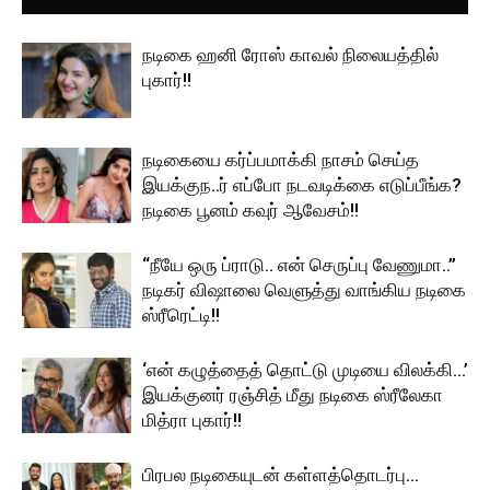
நடிகை ஹனி ரோஸ் காவல் நிலையத்தில்
புகார்!!
நடிகையை கர்ப்பமாக்கி நாசம் செய்த
இயக்குந..ர் எப்போ நடவடிக்கை எடுப்பீங்க?
நடிகை பூனம் கவுர் ஆவேசம்!!
“நீயே ஒரு ப்ராடு.. என் செருப்பு வேணுமா..”
நடிகர் விஷாலை வெளுத்து வாங்கிய நடிகை
ஸ்ரீரெட்டி!!
‘என் கழுத்தைத் தொட்டு முடியை விலக்கி…’
இயக்குனர் ரஞ்சித் மீது நடிகை ஸ்ரீலேகா
மித்ரா புகார்!!
பிரபல நடிகையுடன் கள்ளத்தொடர்பு…