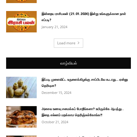
இன்றைய ராசிபலன் (21.01.2024) இன்று உங்களுக்கான நாள்
எப்படி?
January 21, 2024
Load more
வாழ்வியல்
இப்படி முளைவிட்ட உருளைக்கிழங்கு சாப்பிடவே கூடாது… ஏன்னு
தெரியுமா?
December 15, 2024
அசைவ உணவு சமைக்கப் போறீங்களா? உயிருக்கே ஆபத்து..
இதை எல்லாம் மறக்காம தெரிஞ்சுக்கோங்க!!
October 21, 2024