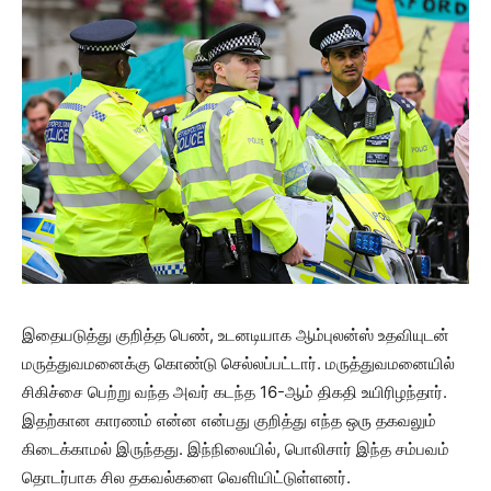
இதையடுத்து குறித்த பெண், உடனடியாக ஆம்புலன்ஸ் உதவியுடன்
மருத்துவமனைக்கு கொண்டு செல்லப்பட்டார். மருத்துவமனையில்
சிகிச்சை பெற்று வந்த அவர் கடந்த 16-ஆம் திகதி உயிரிழந்தார்.
இதற்கான காரணம் என்ன என்பது குறித்து எந்த ஒரு தகவலும்
கிடைக்காமல் இருந்தது. இந்நிலையில், பொலிசார் இந்த சம்பவம்
தொடர்பாக சில தகவல்களை வெளியிட்டுள்ளனர்.