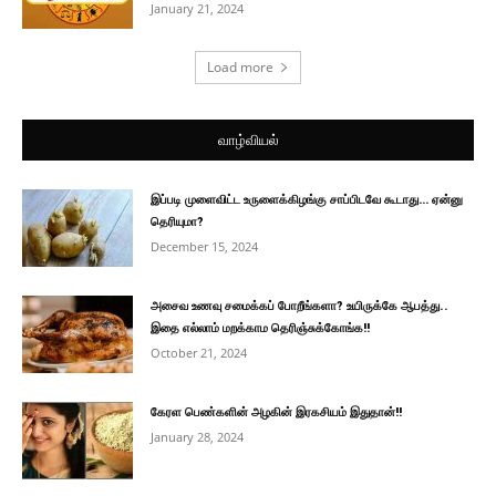
January 21, 2024
Load more
வாழ்வியல்
இப்படி முளைவிட்ட உருளைக்கிழங்கு சாப்பிடவே கூடாது… ஏன்னு
தெரியுமா?
December 15, 2024
அசைவ உணவு சமைக்கப் போறீங்களா? உயிருக்கே ஆபத்து..
இதை எல்லாம் மறக்காம தெரிஞ்சுக்கோங்க!!
October 21, 2024
கேரள பெண்களின் அழகின் இரகசியம் இதுதான்!!
January 28, 2024