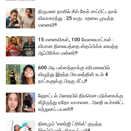
திருமண நாளில் சீஸ் கேக் சாப்பிட்டதால்
விவாகரத்து : 25 வருட உறவை முடித்த
மனைவி!!
15 மனைவிகள், 100 வேலையாட்கள் :
விமான நிலையத்தை ஸ்தம்பிக்க வைத்த
ஆப்பிரிக்க மன்னர்!!
600 அடி பள்ளத்தாக்கு எரிமலையில்
விழுந்து இறந்த பிரபலத்தின் உடல் 4
நாட்களுக்கு பிறகு மீட்பு!!
ஹோட்டல் அறையில் திடீரென படுக்கைக்கு
கீழிருந்து ஏதோ வாசனை.. அலறி கூச்சலிட்ட
சுற்றுலாப் பயணி!!
தினமும் ’எனர்ஜி ட்ரிங்க்’ குடித்த
இளம்பெண் பரிதாபப் பலி!!