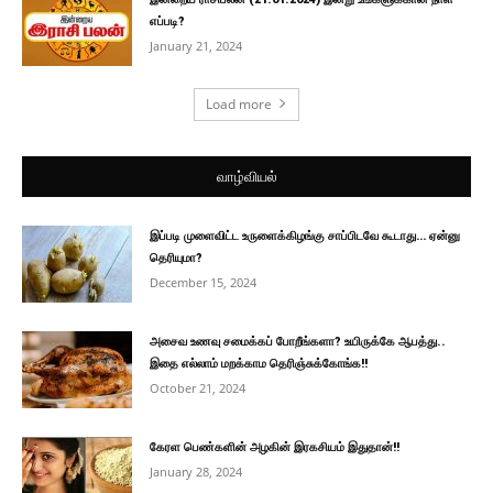
எப்படி?
January 21, 2024
Load more
வாழ்வியல்
இப்படி முளைவிட்ட உருளைக்கிழங்கு சாப்பிடவே கூடாது… ஏன்னு
தெரியுமா?
December 15, 2024
அசைவ உணவு சமைக்கப் போறீங்களா? உயிருக்கே ஆபத்து..
இதை எல்லாம் மறக்காம தெரிஞ்சுக்கோங்க!!
October 21, 2024
கேரள பெண்களின் அழகின் இரகசியம் இதுதான்!!
January 28, 2024