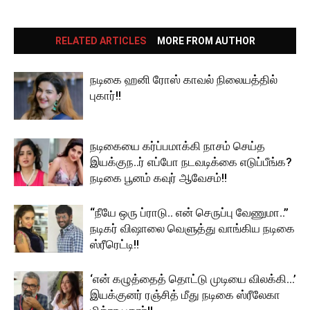
RELATED ARTICLES
MORE FROM AUTHOR
நடிகை ஹனி ரோஸ் காவல் நிலையத்தில்
புகார்!!
நடிகையை கர்ப்பமாக்கி நாசம் செய்த
இயக்குந..ர் எப்போ நடவடிக்கை எடுப்பீங்க?
நடிகை பூனம் கவுர் ஆவேசம்!!
“நீயே ஒரு ப்ராடு.. என் செருப்பு வேணுமா..”
நடிகர் விஷாலை வெளுத்து வாங்கிய நடிகை
ஸ்ரீரெட்டி!!
‘என் கழுத்தைத் தொட்டு முடியை விலக்கி…’
இயக்குனர் ரஞ்சித் மீது நடிகை ஸ்ரீலேகா