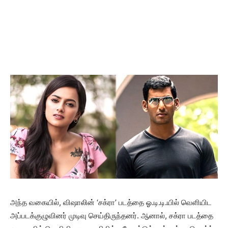
அந்த வகையில், விஷாலின் ‘சக்ரா’ படத்தை ஓ.டி.டி.யில் வெளியிட
அப்படக்குழுவினர் முடிவு செய்திருந்தனர். ஆனால், சக்ரா படத்தை