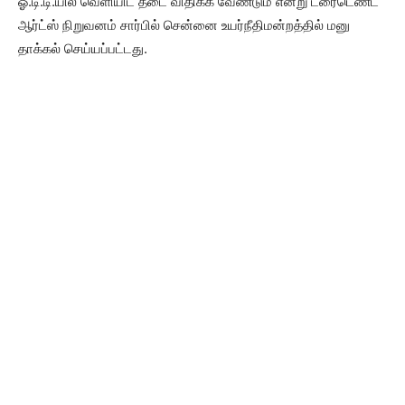
ஓ.டி.டி.யில் வெளியிட தடை விதிக்க வேண்டும் என்று ட்ரைடெண்ட்
ஆர்ட்ஸ் நிறுவனம் சார்பில் சென்னை உயர்நீதிமன்றத்தில் மனு
தாக்கல் செய்யப்பட்டது.