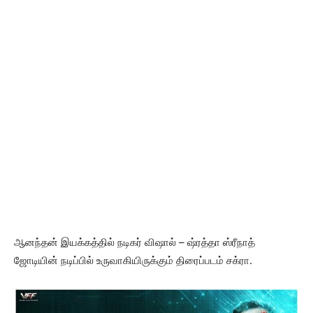
ஆனந்தன் இயக்கத்தில் நடிகர் விஷால் – ஷ்ரத்தா ஸ்ரீநாத்
ஜோடியின் நடிப்பில் உருவாகியிருக்கும் திரைப்படம் சக்ரா.