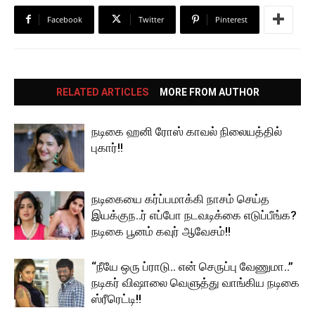
Facebook
Twitter
Pinterest
RELATED ARTICLES
MORE FROM AUTHOR
நடிகை ஹனி ரோஸ் காவல் நிலையத்தில்
புகார்!!
நடிகையை கர்ப்பமாக்கி நாசம் செய்த
இயக்குந..ர் எப்போ நடவடிக்கை எடுப்பீங்க?
நடிகை பூனம் கவுர் ஆவேசம்!!
“நீயே ஒரு ப்ராடு.. என் செருப்பு வேணுமா..”
நடிகர் விஷாலை வெளுத்து வாங்கிய நடிகை
ஸ்ரீரெட்டி!!