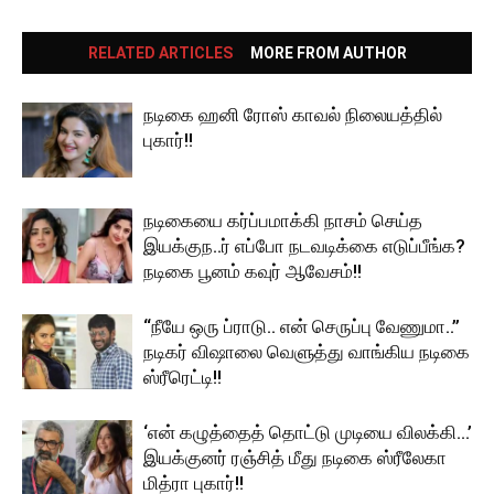
RELATED ARTICLES
MORE FROM AUTHOR
நடிகை ஹனி ரோஸ் காவல் நிலையத்தில்
புகார்!!
நடிகையை கர்ப்பமாக்கி நாசம் செய்த
இயக்குந..ர் எப்போ நடவடிக்கை எடுப்பீங்க?
நடிகை பூனம் கவுர் ஆவேசம்!!
“நீயே ஒரு ப்ராடு.. என் செருப்பு வேணுமா..”
நடிகர் விஷாலை வெளுத்து வாங்கிய நடிகை
ஸ்ரீரெட்டி!!
‘என் கழுத்தைத் தொட்டு முடியை விலக்கி…’
இயக்குனர் ரஞ்சித் மீது நடிகை ஸ்ரீலேகா
மித்ரா புகார்!!