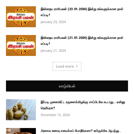
இன்றைய ராசிபலன் (23.01.2024) இன்று உங்களுக்கான நாள்
எப்படி?
January 23, 2024
இன்றைய ராசிபலன் (21.01.2024) இன்று உங்களுக்கான நாள்
எப்படி?
January 21, 2024
Load more
வாழ்வியல்
இப்படி முளைவிட்ட உருளைக்கிழங்கு சாப்பிடவே கூடாது… ஏன்னு
தெரியுமா?
December 15, 2024
அசைவ உணவு சமைக்கப் போறீங்களா? உயிருக்கே ஆபத்து..