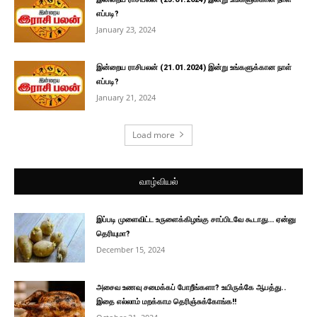
எப்படி?
January 23, 2024
இன்றைய ராசிபலன் (21.01.2024) இன்று உங்களுக்கான நாள்
எப்படி?
January 21, 2024
Load more
வாழ்வியல்
இப்படி முளைவிட்ட உருளைக்கிழங்கு சாப்பிடவே கூடாது… ஏன்னு
தெரியுமா?
December 15, 2024
அசைவ உணவு சமைக்கப் போறீங்களா? உயிருக்கே ஆபத்து..
இதை எல்லாம் மறக்காம தெரிஞ்சுக்கோங்க!!