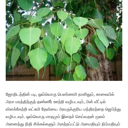
ஜோதிடத்தின் படி, ஒவ்வொரு பெளர்ணமி நாளிலும், காலையில்
அரச மரத்திற்குத் தண்ணீர் ஊற்றி வழிபடவும், பின் வீட்டில்
விளக்கேற்றி லட்சுமி தேவியை அவருக்குரிய மந்திரத்தை ஜெபித்து
வழிபடவும். ஒவ்வொரு மாதமும் இதைச் செய்வதன் மூலம்
அனைத்து நிதி சிக்கல்களும் அகற்றப்பட்டு அமைதியும் நிம்மதியும்