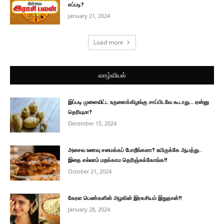
எப்படி?
January 21, 2024
Load more
வாழ்வியல்
இப்படி முளைவிட்ட உருளைக்கிழங்கு சாப்பிடவே கூடாது… ஏன்னு
தெரியுமா?
December 15, 2024
அசைவ உணவு சமைக்கப் போறீங்களா? உயிருக்கே ஆபத்து..
இதை எல்லாம் மறக்காம தெரிஞ்சுக்கோங்க!!
October 21, 2024
கேரள பெண்களின் அழகின் இரகசியம் இதுதான்!!
January 28, 2024