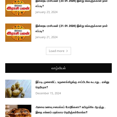
இன்றைய ராசிபலன் (23.01.2024) இன்று உங்களுக்கான நாள்
எப்படி?
January 23, 2024
இன்றைய ராசிபலன் (21.01.2024) இன்று உங்களுக்கான நாள்
எப்படி?
January 21, 2024
Load more
வாழ்வியல்
இப்படி முளைவிட்ட உருளைக்கிழங்கு சாப்பிடவே கூடாது… ஏன்னு
தெரியுமா?
December 15, 2024
அசைவ உணவு சமைக்கப் போறீங்களா? உயிருக்கே ஆபத்து..
இதை எல்லாம் மறக்காம தெரிஞ்சுக்கோங்க!!