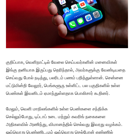
குறிப்பாக, வெளிநாட்டில் வேலை செய்பவர்களின் மனைவிகள்
இங்கு தனியாக இருப்பது தெரிந்தால், அவர்களுக்கு வேண்டியதை
செய்வது போல் நடித்து, பலரிடம் பணம் பறித்துள்ளான். சென்னை
மட்டுமின்றி வேலூர், பெங்களூரு உள்ளிட்ட பல பகுதிகளில் உள்ள
பெண்கள் இவனிடம் ஏமாந்துள்ளதாக பொலிசார் கூறினர்.
மேலும், வெளி மாநிலங்களில் உள்ள பெண்களை சந்திக்க
செல்லும்போது, டிப்டாப் உடை மற்றும் கவரிங் நகைகளை
அதிகளவில் அணிந்து, விமானத்தில் செல்வது இவரது வழக்கம்.
ஒவ்வொறு பெண்ணிடமும் ஒவ்வொறு செல்போன் எண்ணில்