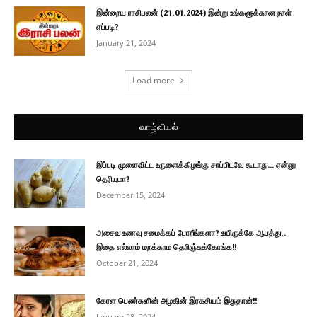
இன்றைய ராசிபலன் (21.01.2024) இன்று உங்களுக்கான நாள்
எப்படி?
January 21, 2024
Load more
வாழ்வியல்
இப்படி முளைவிட்ட உருளைக்கிழங்கு சாப்பிடவே கூடாது… ஏன்னு
தெரியுமா?
December 15, 2024
அசைவ உணவு சமைக்கப் போறீங்களா? உயிருக்கே ஆபத்து..
இதை எல்லாம் மறக்காம தெரிஞ்சுக்கோங்க!!
October 21, 2024
கேரள பெண்களின் அழகின் இரகசியம் இதுதான்!!
January 28, 2024