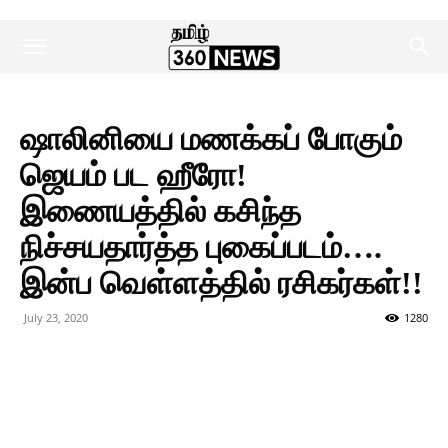
ஷாலினியை மணக்கப் போகும்
ஜெயம் பட ஹீரோ!
இணையத்தில் கசிந்த
நிச்சயதார்த்த புகைப்படம்….
இன்ப வெள்ளத்தில் ரசிகர்கள்!!
July 23, 2020
1280