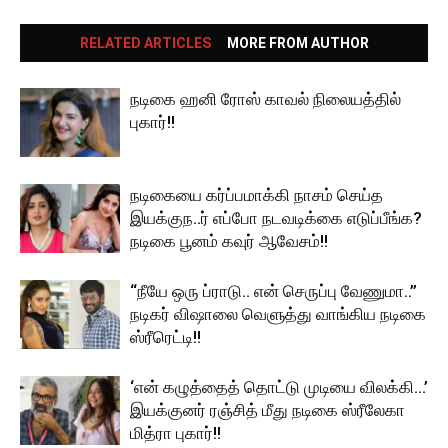
RELATED ARTICLES
MORE FROM AUTHOR
நடிகை ஹனி ரோஸ் காவல் நிலையத்தில்
புகார்!!
நடிகையை கர்ப்பமாக்கி நாசம் செய்த
இயக்குந..ர் எப்போ நடவடிக்கை எடுப்பீங்க?
நடிகை பூனம் கவுர் ஆவேசம்!!
“நீயே ஒரு ப்ராடு.. என் செருப்பு வேணுமா..”
நடிகர் விஷாலை வெளுத்து வாங்கிய நடிகை
ஸ்ரீரெட்டி!!
‘என் கழுத்தைத் தொட்டு முடியை விலக்கி…’
இயக்குனர் ரஞ்சித் மீது நடிகை ஸ்ரீலேகா
மித்ரா புகார்!!