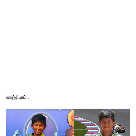
காஞ்சிபுரம்..