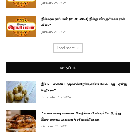
January 23, 2024
இன்றைய ராசிபலன் (21.01.2024) இன்று உங்களுக்கான நாள்
எப்படி?
January 21, 2024
Load more
வாழ்வியல்
இப்படி முளைவிட்ட உருளைக்கிழங்கு சாப்பிடவே கூடாது… ஏன்னு
தெரியுமா?
December 15, 2024
அசைவ உணவு சமைக்கப் போறீங்களா? உயிருக்கே ஆபத்து..
இதை எல்லாம் மறக்காம தெரிஞ்சுக்கோங்க!!
October 21, 2024