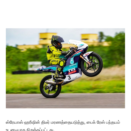
ஸ்ரேயாஸ் ஹரீஷின் திடீர் மரணத்தையடுத்து, பைக் ரேஸ் பந்தயம்
உடனடியாக நிறுத்தப்பட்டது.