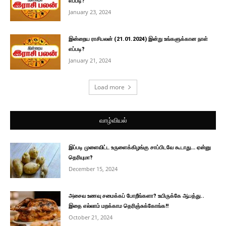
எப்படி?
January 23, 2024
இன்றைய ராசிபலன் (21.01.2024) இன்று உங்களுக்கான நாள்
எப்படி?
January 21, 2024
Load more
வாழ்வியல்
இப்படி முளைவிட்ட உருளைக்கிழங்கு சாப்பிடவே கூடாது… ஏன்னு
தெரியுமா?
December 15, 2024
அசைவ உணவு சமைக்கப் போறீங்களா? உயிருக்கே ஆபத்து..
இதை எல்லாம் மறக்காம தெரிஞ்சுக்கோங்க!!
October 21, 2024