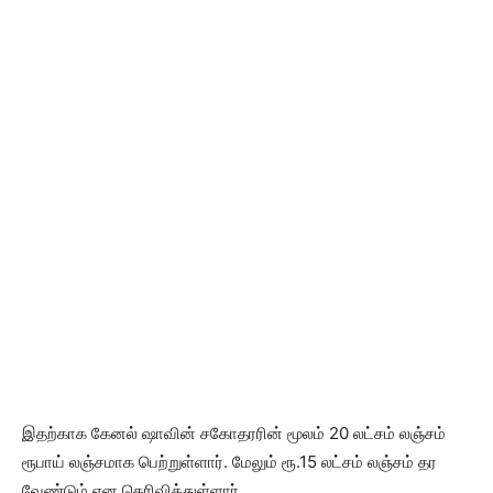
இதற்காக கேனல் ஷாவின் சகோதரரின் மூலம் 20 லட்சம் லஞ்சம்
ரூபாய் லஞ்சமாக பெற்றுள்ளார். மேலும் ரூ.15 லட்சம் லஞ்சம் தர
வேண்டும் என தெரிவித்துள்ளார்.