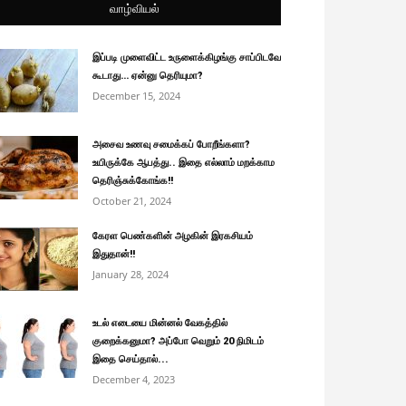
வாழ்வியல்
இப்படி முளைவிட்ட உருளைக்கிழங்கு சாப்பிடவே
கூடாது… ஏன்னு தெரியுமா?
December 15, 2024
அசைவ உணவு சமைக்கப் போறீங்களா?
உயிருக்கே ஆபத்து.. இதை எல்லாம் மறக்காம
தெரிஞ்சுக்கோங்க!!
October 21, 2024
கேரள பெண்களின் அழகின் இரகசியம்
இதுதான்!!
January 28, 2024
உடல் எடையை மின்னல் வேகத்தில்
குறைக்கனுமா? அப்போ வெறும் 20 நிமிடம்
இதை செய்தால்...
December 4, 2023