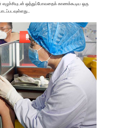
 எழுச்சியுடன் ஒத்துப்போவதைக் காணக்கூடிய ஒரு
போடப்படவுள்ளது..