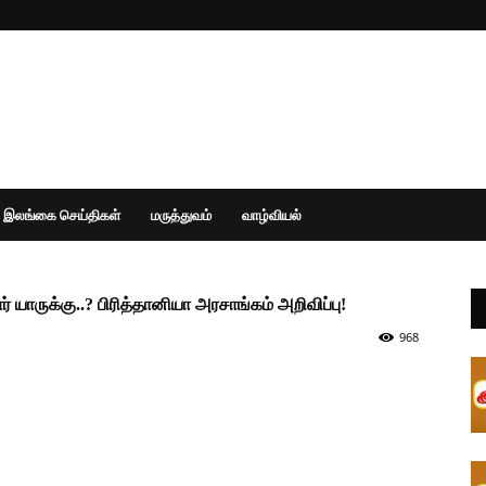
இலங்கை செய்திகள்
மருத்துவம்
வாழ்வியல்
ார் யாருக்கு..? பிரித்தானியா அரசாங்கம் அறிவிப்பு!
968