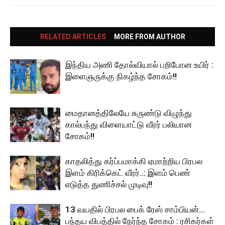
RELATED ARTICLES
MORE FROM AUTHOR
இந்திய அணி தோல்வியால் பறிபோன உயிர் :
இளைஞருக்கு நிகழ்ந்த சோகம்!!
மைதானத்திலேயே சுருண்டு விழுந்து
கால்பந்து விளையாட்டு வீரர் பலியான
சோகம்!!
காதலித்து கர்ப்பமாக்கி ஏமாற்றிய பிரபல
இளம் கிரிக்கெட் வீரர்..: இளம் பெண்
எடுத்த துணிச்சல் முடிவு!!
13 வயதில் பிரபல பைக் ரேஸ் சாம்பியன்…
பந்தய விபத்தில் நேர்ந்த சோகம் : ரசிகர்கள்