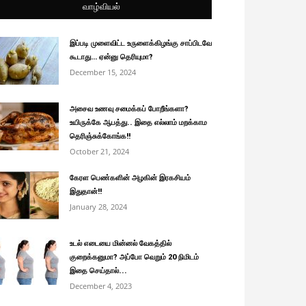
வாழ்வியல்
இப்படி முளைவிட்ட உருளைக்கிழங்கு சாப்பிடவே
கூடாது… ஏன்னு தெரியுமா?
December 15, 2024
அசைவ உணவு சமைக்கப் போறீங்களா?
உயிருக்கே ஆபத்து.. இதை எல்லாம் மறக்காம
தெரிஞ்சுக்கோங்க!!
October 21, 2024
கேரள பெண்களின் அழகின் இரகசியம்
இதுதான்!!
January 28, 2024
உடல் எடையை மின்னல் வேகத்தில்
குறைக்கனுமா? அப்போ வெறும் 20 நிமிடம்
இதை செய்தால்...
December 4, 2023