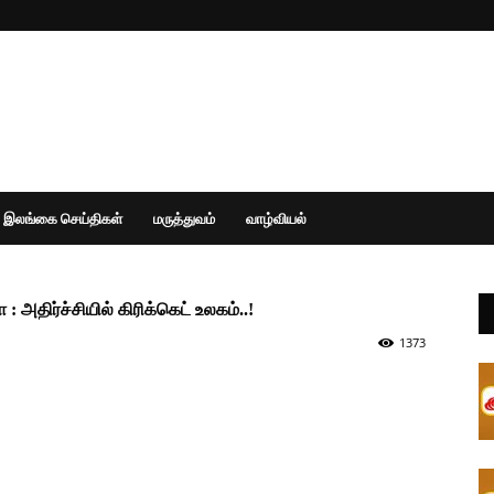
இலங்கை செய்திகள்
மருத்துவம்
வாழ்வியல்
அதிர்ச்சியில் கிரிக்கெட் உலகம்..!
1373