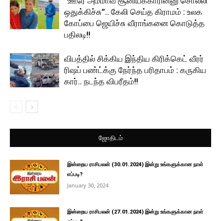
“ஊரே அம்மாவ சூனியக்காரின்னு சொல்லி
ஒதுக்கிச்சு”.. கேலி செய்த கிராமம் : உலக
கோப்பை ஜெயிச்சு வீராங்கனை கொடுத்த
பதிலடி!!
விபத்தில் சிக்கிய இந்திய கிரிக்கெட் வீரர்
ரிஷப் பண்ட்க்கு நேர்ந்த பரிதாபம் : கருகிய
கார்.. நடந்த விபரீதம்!!
ஜோதிடம்
இன்றைய ராசிபலன் (30.01.2024) இன்று உங்களுக்கான நாள்
எப்படி?
January 30, 2024
இன்றைய ராசிபலன் (27.01.2024) இன்று உங்களுக்கான நாள்