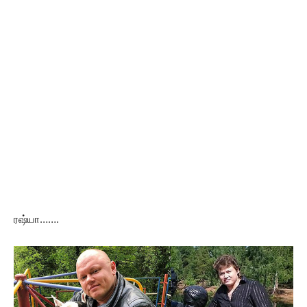
ரஷ்யா…….