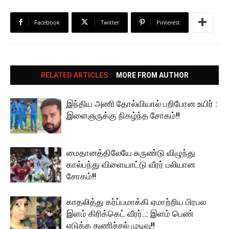
Facebook
Twitter
Pinterest
RELATED ARTICLES
MORE FROM AUTHOR
இந்திய அணி தோல்வியால் பறிபோன உயிர் :
இளைஞருக்கு நிகழ்ந்த சோகம்!!
மைதானத்திலேயே சுருண்டு விழுந்து
கால்பந்து விளையாட்டு வீரர் பலியான
சோகம்!!
காதலித்து கர்ப்பமாக்கி ஏமாற்றிய பிரபல
இளம் கிரிக்கெட் வீரர்..: இளம் பெண்
எடுத்த துணிச்சல் முடிவு!!