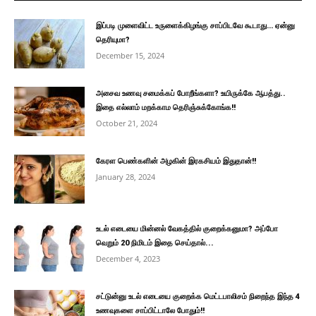
இப்படி முளைவிட்ட உருளைக்கிழங்கு சாப்பிடவே கூடாது… ஏன்னு
தெரியுமா?
December 15, 2024
அசைவ உணவு சமைக்கப் போறீங்களா? உயிருக்கே ஆபத்து..
இதை எல்லாம் மறக்காம தெரிஞ்சுக்கோங்க!!
October 21, 2024
கேரள பெண்களின் அழகின் இரகசியம் இதுதான்!!
January 28, 2024
உடல் எடையை மின்னல் வேகத்தில் குறைக்கனுமா? அப்போ
வெறும் 20 நிமிடம் இதை செய்தால்...
December 4, 2023
சட்டுன்னு உடல் எடையை குறைக்க மெட்டபாலிசம் நிறைந்த இந்த 4
உணவுகளை சாப்பிட்டாலே போதும்!!